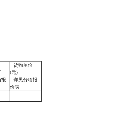
货物单价
量
(元)
项报
详见分项报
价表